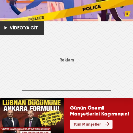
VİDEO'YA GİT