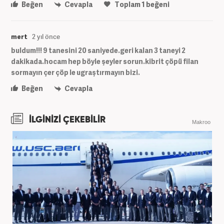
Beğen
Cevapla
Toplam
1
beğeni
mert
2 yıl önce
buldum!!! 9 tanesini 20 saniyede.geri kalan 3 taneyi 2
dakikada.hocam hep böyle şeyler sorun.kibrit çöpü filan
sormayın çer çöp le ugraştırmayın bizi.
Beğen
Cevapla
İLGİNİZİ ÇEKEBİLİR
Makroo