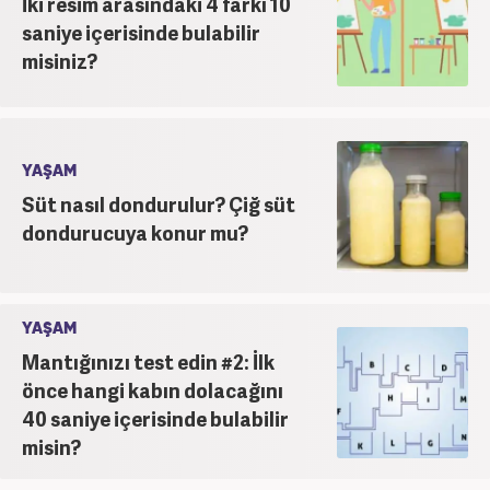
İki resim arasındaki 4 farkı 10
saniye içerisinde bulabilir
misiniz?
YAŞAM
Süt nasıl dondurulur? Çiğ süt
dondurucuya konur mu?
YAŞAM
Mantığınızı test edin #2: İlk
önce hangi kabın dolacağını
40 saniye içerisinde bulabilir
misin?