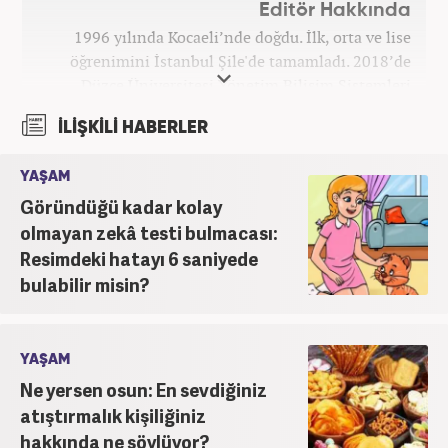
Editör Hakkında
1996 yılında Kocaeli’nde doğdu. İlk, orta ve lise
öğrenimini İstanbul Şile'de tamamladı. 2018’de
Düzce Üniversitesi Yönetim Bilişim Sistemleri
bölümünden mezun oldu. Kanal7 Medya Grubu’na
İLİŞKİLİ HABERLER
bağlı Haber7.com bünyesinde ‘SEO Editörü’
unvanıyla görev yapmaktadır.
YAŞAM
Göründüğü kadar kolay
olmayan zekâ testi bulmacası:
Resimdeki hatayı 6 saniyede
bulabilir misin?
YAŞAM
Ne yersen osun: En sevdiğiniz
atıştırmalık kişiliğiniz
hakkında ne söylüyor?