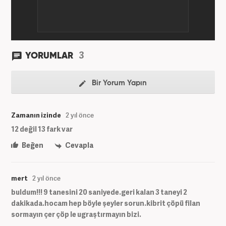
3
YORUMLAR
Bir Yorum Yapın
Zamanın izinde
2 yıl önce
12 değil 13 fark var
Beğen
Cevapla
mert
2 yıl önce
buldum!!! 9 tanesini 20 saniyede.geri kalan 3 taneyi 2
dakikada.hocam hep böyle şeyler sorun.kibrit çöpü filan
sormayın çer çöp le ugraştırmayın bizi.