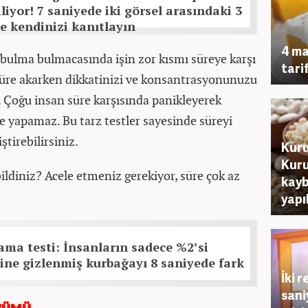
iliyor! 7 saniyede iki görsel arasındaki 3
ve kendinizi kanıtlayın
4 ma
 bulma bulmacasında işin zor kısmı süreye karşı
tarif
süre akarken dikkatinizi ve konsantrasyonunuzu
. Çoğu insan süre karşısında panikleyerek
e yapamaz. Bu tarz testler sayesinde süreyi
ştirebilirsiniz.
Kuru 
Kuru
bildiniz? Acele etmeniz gerekiyor, süre çok az
kayb
yapı
ama testi: İnsanların sadece %2’si
çine gizlenmiş kurbağayı 8 saniyede fark
İki 
sani