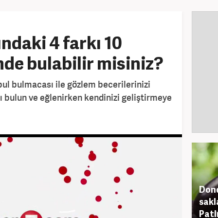
ındaki 4 farkı 10
nde bulabilir misiniz?
 bul bulmacası ile gözlem becerilerinizi
ları bulun ve eğlenirken kendinizi geliştirmeye
Dond
sakl
Patl