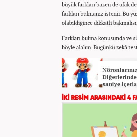
büyük farkları bazen de ufak det
farkları bulmanız istenir. Bu y
olabildiğince dikkatli bakmalısı
Farkları bulma konusunda ve s
böyle alalım. Bugünkü zekâ te
Nöronlarınız
Diğerlerinde
saniye içeris
İKİ RESİM ARASINDAKİ 4 F