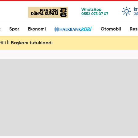
I
FIFA 2026
DÜNYA KUPASI
28
t
Spor
Ekonomi
Otomobil
Res
tili İl Başkanı tutuklandı