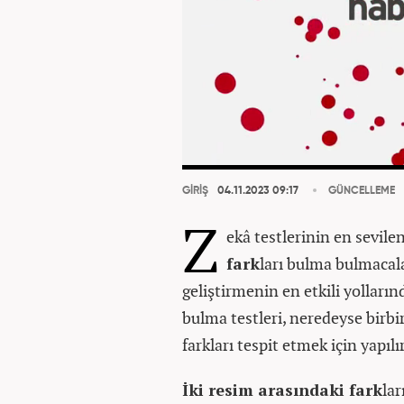
GİRİŞ
04.11.2023 09:17
GÜNCELLEME
Z
ekâ testlerinin en sevile
fark
ları bulma bulmacalar
geliştirmenin en etkili yolların
bulma testleri, neredeyse birbiri
farkları tespit etmek için yapılır
İki resim arasındaki fark
lar