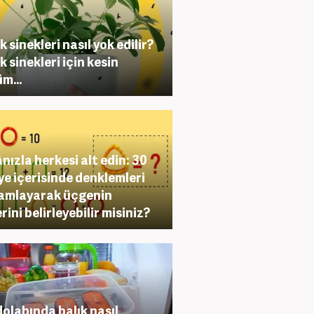
k sinekleri nasıl yok edilir?
k sinekleri için kesin
üm…
nızla herkesi alt edin: 30
ye içerisinde denklemleri
amlayarak üçgenin
rini belirleyebilir misiniz?
olabında balık nasıl