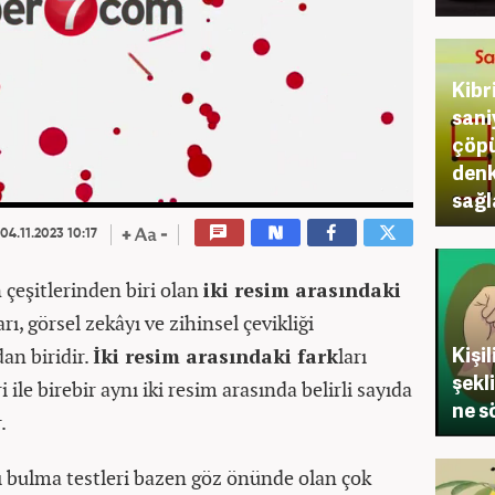
Kibr
sani
çöpü
denk
sağl
04.11.2023 10:17
n çeşitlerinden biri olan
iki resim arasındaki
ı, görsel zekâyı ve zihinsel çevikliği
Kişi
dan biridir.
İki resim arasındaki fark
ları
şekl
 ile birebir aynı iki resim arasında belirli sayıda
ne s
.
ı bulma testleri bazen göz önünde olan çok