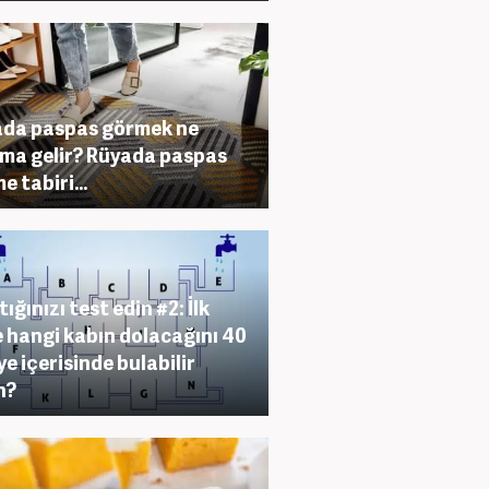
da paspas görmek ne
ma gelir? Rüyada paspas
e tabiri...
ığınızı test edin #2: İlk
 hangi kabın dolacağını 40
ye içerisinde bulabilir
n?