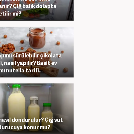
anır? Çiğ balık dolapta
etilir mi?
apımı sürülebilir çikolata
i, nasıl yapılır? Basit ev
mı nutella tarifi…
nasıl dondurulur? Çiğ süt
durucuya konur mu?