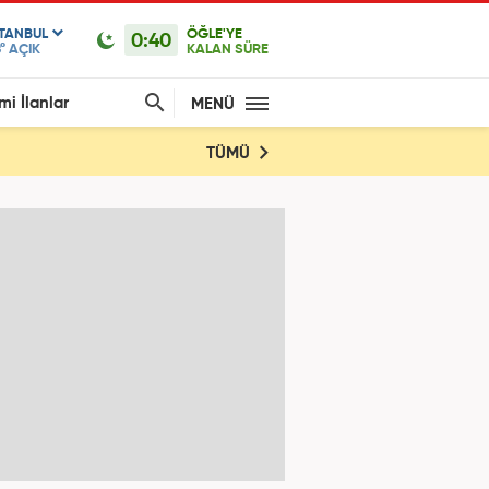
STANBUL
ÖĞLE'YE
0:40
°
AÇIK
KALAN SÜRE
mi İlanlar
MENÜ
TÜMÜ