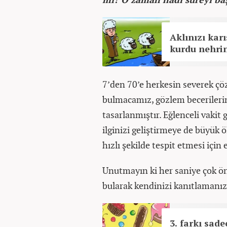
Aklınızı kar
kurdu nehrin
7’den 70’e herkesin severek çö
bulmacamız, gözlem becerilerin
tasarlanmıştır. Eğlenceli vakit 
ilginizi geliştirmeye de büyük ö
hızlı şekilde tespit etmesi için
Unutmayın ki her saniye çok ö
bularak kendinizi kanıtlamanız
3. farkı sad