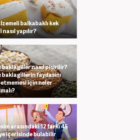
lzemeli balkabaklı kek
i nasıl yapılır?
baklagiller nasıl pişirilir?
 baklagillerin faydasını
etmemesi için neler
lmalı?
resim arasındaki 12 farkı 45
ye içerisinde bulabilir