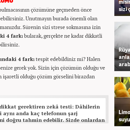
misi
ZÜMÜ
sizi
bulmacasının çözümüne geçmeden önce
rebilirsiniz. Unutmayın burada önemli olan
kmanızdır. Sürenin sizi strese sokmasına izin
ki 4 fark
ı bularak, gerçekte ne kadar dikkatli
lirsiniz.
Rüy
anla
ındaki 4 fark
ı tespit edebildiniz mi? Halen
arab
enize gerek yok. Sizin için çözümün olduğu ve
n işaretli olduğu çözüm görselini birazdan
 dikkat gerektiren zekâ testi: Dâhilerin
Limo
i aynı anda kaç telefonun şarj
suyu
ini doğru tahmin edebilir. Sizde onlardan