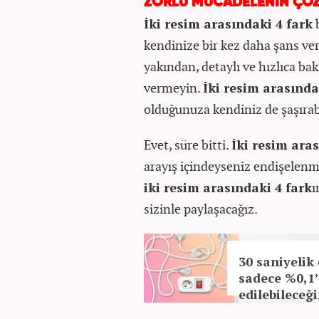
ZORLU MÜCADELENİN ÇÖ
İki resim arasındaki 4 fark
kendinize bir kez daha şans ve
yakından, detaylı ve hızlıca ba
vermeyin.
İki resim arasında
olduğunuza kendiniz de şaşırabi
Evet, süre bitti.
İki resim aras
arayış içindeyseniz endişelenm
iki resim arasındaki 4 fark
ı
sizinle paylaşacağız.
30 saniyelik
sadece %0,1’
edilebileceğ
biri misiniz?