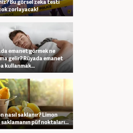
niz? Bu görsel zeka testi
 çok zorlayacak!
ada emanet görmek ne
ma gelir? Rüyada emanet
a kullanmak...
n nasıl saklanır? Limon
 saklamanın püf noktaları…