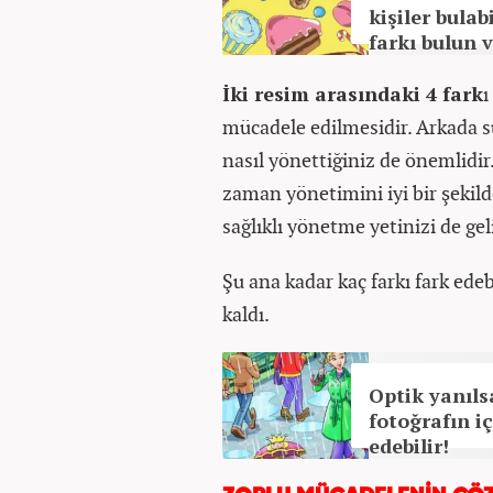
kişiler bulab
farkı bulun 
İki resim arasındaki 4 fark
ı
mücadele edilmesidir. Arkada 
nasıl yönettiğiniz de önemlidir
zaman yönetimini iyi bir şekild
sağlıklı yönetme yetinizi de geli
Şu ana kadar kaç farkı fark ede
kaldı.
Optik yanıls
fotoğrafın i
edebilir!