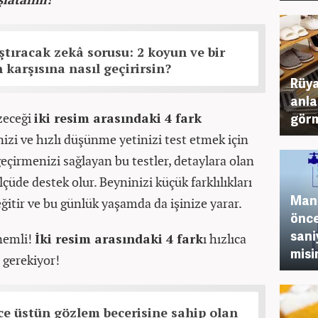
ıştıracak zekâ sorusu: 2 koyun ve bir
 karşısına nasıl geçirirsin?
Rüya
anla
zeceği
iki resim arasındaki 4 fark
görm
izi ve hızlı düşünme yetinizi test etmek için
geçirmenizi sağlayan bu testler, detaylara olan
lçüde destek olur. Beyninizi küçük farklılıkları
Mant
 eğitir ve bu günlük yaşamda da işinize yarar.
önce
sani
nemli!
İki resim arasındaki 4 fark
ı hızlıca
misi
 gerekiyor!
ece üstün gözlem becerisine sahip olan