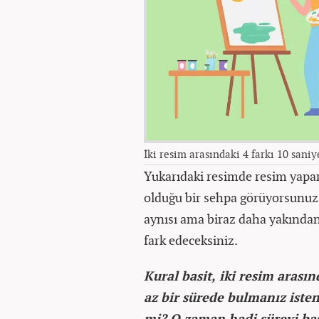
İki resim arasındaki 4 farkı 10 saniy
Yukarıdaki resimde resim yapa
olduğu bir sehpa görüyorsunuz. 
aynısı ama biraz daha yakından 
fark edeceksiniz.
Kural basit, iki resim arasın
az bir sürede bulmanız isten
mi? O zaman hadi süreyi baş