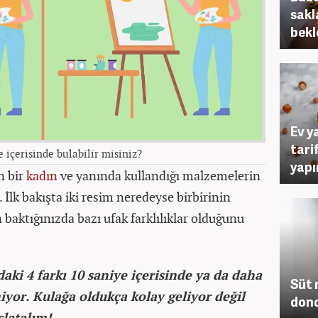
sakl
bekl
Ev y
tarif
e içerisinde bulabilir misiniz?
yapı
n bir
kadın
ve yanında kullandığı malzemelerin
İlk bakışta iki resim neredeyse birbirinin
baktığınızda bazı ufak farklılıklar olduğunu
daki 4 farkı 10 saniye içerisinde ya da daha
Süt 
iyor. Kulağa oldukça kolay geliyor değil
don
latalım!