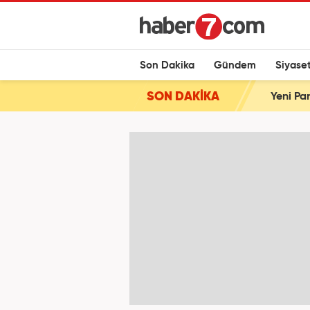
Son Dakika
Gündem
Siyase
SON DAKİKA
Yeni Par