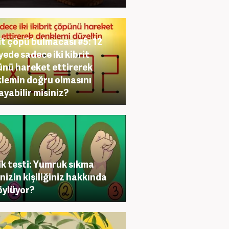
it çöpü bulmacası #5: 12
yede sadece iki kibrit
nü hareket ettirerek
lemin doğru olmasını
ayabilir misiniz?
lik testi: Yumruk sıkma
inizin kişiliğiniz hakkında
öylüyor?