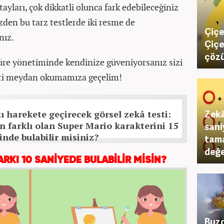
ayları, çok dikkatli olunca fark edebileceğiniz
üzden bu tarz testlerde iki resme de
Çiçe
nız.
Çiçe
çöz
üre yönetiminde kendinize güveniyorsanız sizi
sti meydan okumamıza geçelim!
Zekâ
ı harekete geçirecek görsel zekâ testi:
n farklı olan Super Mario karakterini 15
sani
inde bulabilir misiniz?
tam
değe
ARKI 10 SANİYEDE BULABİLİR MİSİN?
Buzd