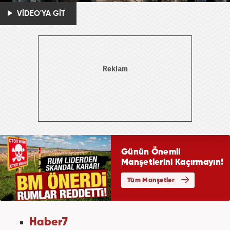
VİDEO'YA GİT
Haber7