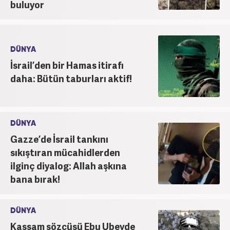
buluyor
DÜNYA
İsrail’den bir Hamas itirafı
daha: Bütün taburları aktif!
DÜNYA
Gazze’de İsrail tankını
sıkıştıran mücahidlerden
ilginç diyalog: Allah aşkına
bana bırak!
DÜNYA
Kassam sözcüsü Ebu Ubeyde