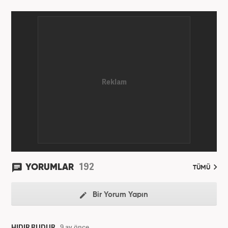
192
YORUMLAR
TÜMÜ
Bir Yorum Yapın
HIDIR BUDUR
9 ay önce