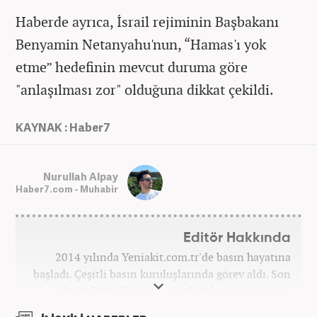
Haberde ayrıca, İsrail rejiminin Başbakanı
Benyamin Netanyahu'nun, “Hamas'ı yok
etme” hedefinin mevcut duruma göre
"anlaşılması zor" olduğuna dikkat çekildi.
KAYNAK : Haber7
Nurullah Alpay
Haber7.com - Muhabir
Editör Hakkında
2014 yılında Yeniakit.com.tr'de basın hayatına
başladı. Çeşitli basın kuruluşlarında görev aldı. Son
olarak Haber7.com’da mesleki hayatına devam
etmektedir.