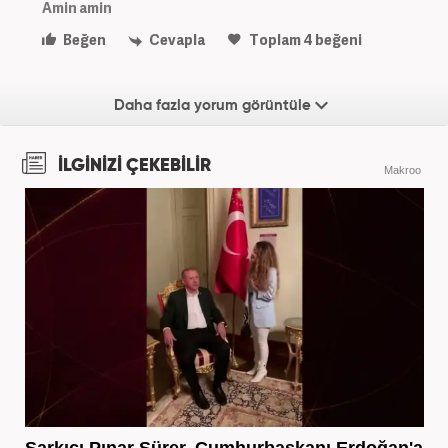
Amin amin
Beğen
Cevapla
Toplam
4
beğeni
Daha fazla yorum görüntüle
İLGİNİZİ ÇEKEBİLİR
Makroo
Şarkıcı Pınar Sürer, Cumhurbaşkanı Erdoğan'a