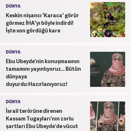
DÜNYA
Keskin nişancı 'Karaca' görür
görmez İHA'yı böyle indirdi!
İşte son gördüğü kare
DÜNYA
Ebu Ubeyde’nin konuşmasının
tamamını yayınlıyoruz... Bütün
dünyaya
duyurdu:Hazırlanıyoruz!
DÜNYA
İsrail terörüne direnen
Kassam Tugayları’nın zorlu
şartları Ebu Ubeyde’de vücut