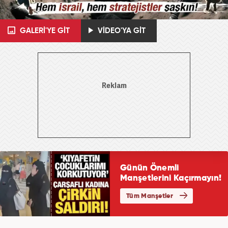
GALERİ'YE GİT
VİDEO'YA GİT