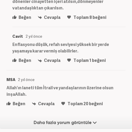
dönenler cinayetten içeri atılsın,dönmeyenler
vatandaşlıktan çıkarılsın.
Beğen
Cevapla
Toplam
8
beğeni
Cavit
2 yıl önce
Enflasyonu düşük, refah seviyesi yüksek bir yerde
yaşamaya karar vermiş olabilirler.
Beğen
Cevapla
Toplam
1
beğeni
MSA
2 yıl önce
Allah’ın laneti tüm İtrail ve yandaşlarının üzerine olsun
inşaAllah.
Beğen
Cevapla
Toplam
20
beğeni
Daha fazla yorum görüntüle