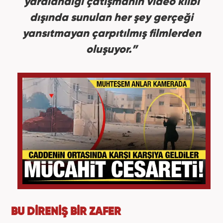
yaralandığı çatışmanın video klibi
dışında sunulan her şey gerçeği
yansıtmayan çarpıtılmış filmlerden
oluşuyor.”
BU DİRENİŞ BİR ZAFER