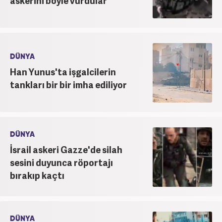
askerini böyle vurdular
DÜNYA
Han Yunus'ta işgalcilerin
tankları bir bir imha ediliyor
DÜNYA
İsrail askeri Gazze'de silah
sesini duyunca röportajı
bırakıp kaçtı
DÜNYA