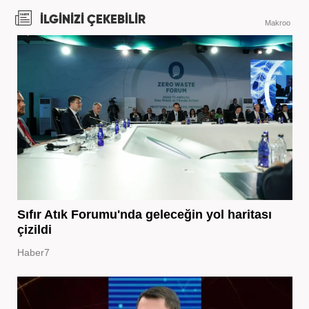
İLGİNİZİ ÇEKEBİLİR
Makroo
Sıfır Atık Forumu'nda geleceğin yol haritası
çizildi
Haber7