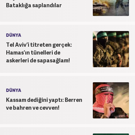
Bataklığa saplandılar
DÜNYA
Tel Aviv’i titreten gerçek:
Hamas’ın tünelleri de
askerleri de sapasağlam!
DÜNYA
Kassam dediğini yaptı: Berren
ve bahren ve cevven!