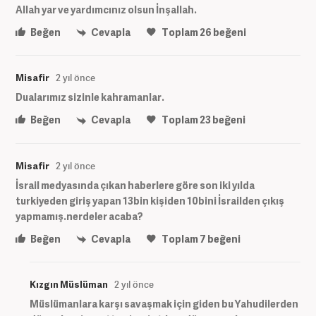
Allah yar ve yardımcınız olsun İnşallah.
Beğen
Cevapla
Toplam
26
beğeni
Misafir
2 yıl önce
Dualarımız sizinle kahramanlar.
Beğen
Cevapla
Toplam
23
beğeni
Misafir
2 yıl önce
İsrail medyasında çıkan haberlere göre son iki yılda
turkiyeden giriş yapan 13bin kişiden 10bini İsrailden çıkış
yapmamış.nerdeler acaba?
Beğen
Cevapla
Toplam
7
beğeni
Kızgın Müslüman
2 yıl önce
Müslümanlara karşı savaşmak için giden bu Yahudilerden