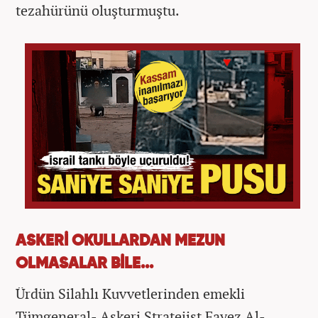
tezahürünü oluşturmuştu.
ASKERİ OKULLARDAN MEZUN
OLMASALAR BİLE...
Ürdün Silahlı Kuvvetlerinden emekli
Tümgeneral- Askeri Stratejist Fayez Al-