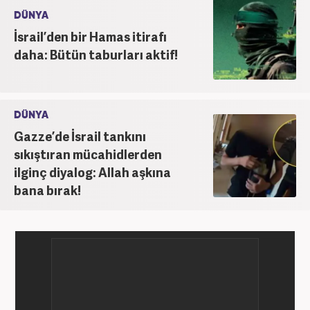
DÜNYA
İsrail’den bir Hamas itirafı
daha: Bütün taburları aktif!
DÜNYA
Gazze’de İsrail tankını
sıkıştıran mücahidlerden
ilginç diyalog: Allah aşkına
bana bırak!