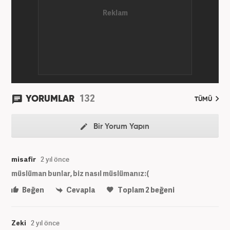
132
YORUMLAR
TÜMÜ
Bir Yorum Yapın
misafir
2 yıl önce
müslüman bunlar, biz nasıl müslümanız:(
Beğen
Cevapla
Toplam
2
beğeni
Zeki
2 yıl önce