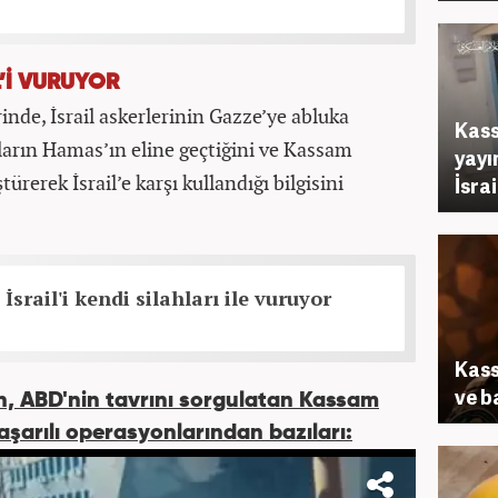
L’İ VURUYOR
nde, İsrail askerlerinin Gazze’ye abluka
Kass
ların Hamas’ın eline geçtiğini ve Kassam
yayı
ürerek İsrail’e karşı kullandığı bilgisini
İsra
srail'i kendi silahları ile vuruyor
Kass
ve b
san, ABD'nin tavrını sorgulatan Kassam
aşarılı operasyonlarından bazıları: