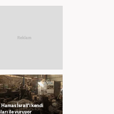
 Hamas İsrail'i kendi
hları ile vuruyor