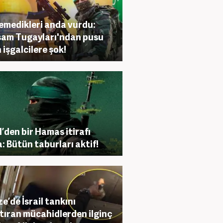
emedikleri anda vurdu:
am Tugayları'ndan pusu
 işgalcilere şok!
il’den bir Hamas itirafı
: Bütün taburları aktif!
e’de İsrail tankını
ştıran mücahidlerden ilginç