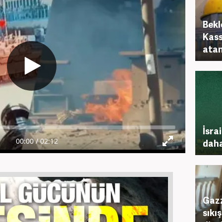
Bekl
Kass
atan
İsra
daha
Gazz
sıkı