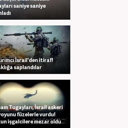
yları saniye saniye
nladı
rımcı İsrail'den itiraf!
klığa saplandılar
am Tugayları, İsrail askeri
oyunu füzelerle vurdu!
un işgalcilere mezar oldu