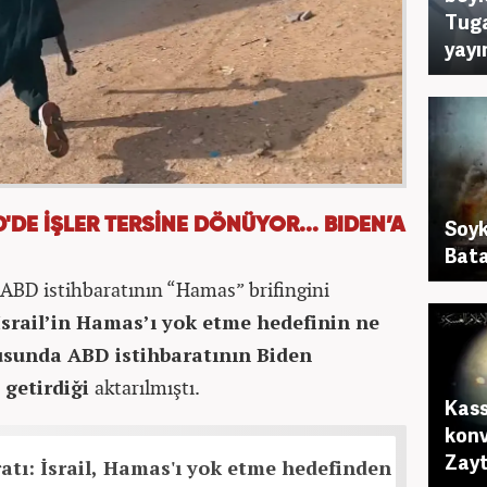
Tuga
yayı
Soykı
'DE İŞLER TERSİNE DÖNÜYOR... BIDEN’A
Bata
ABD istihbaratının “Hamas” brifingini
İsrail’in Hamas’ı yok etme hedefinin ne
usunda ABD istihbaratının Biden
 getirdiği
aktarılmıştı.
Kass
konv
Zayt
atı: İsrail, Hamas'ı yok etme hedefinden