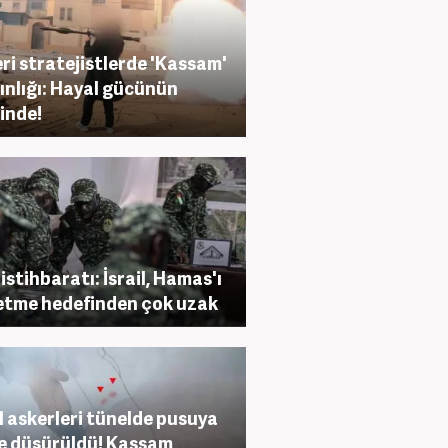
ri stratejistlerde 'Kassam'
ınlığı: Hayal gücünün
inde!
istihbaratı: İsrail, Hamas'ı
etme hedefinden çok uzak
il askerleri tünelde pusuya
e düşürüldü! Kassam