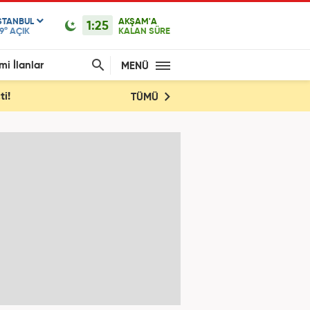
STANBUL
AKŞAM'A
1:25
9°
AÇIK
KALAN SÜRE
mi İlanlar
MENÜ
ti!
TÜMÜ