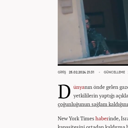
GİRİŞ
25.02.2024 21:31
GÜNCELLEME
D
ünya
nın önde gelen gaz
yetkililerin yaptığı açı
çoğunluğunun sağlam kaldığın
New York Times
haber
inde, İsr
kapasitesini ortadan kaldırma