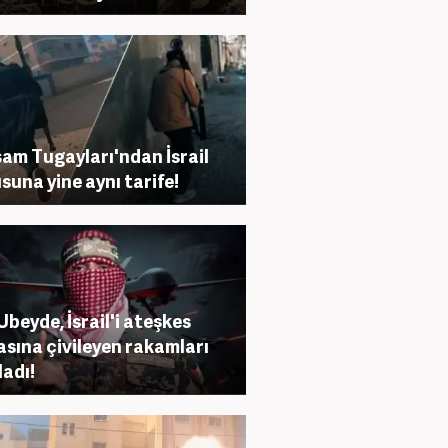
am Tugayları'ndan İsrail
suna yine aynı tarife!
Ubeyde, İsrail'i ateşkes
sına çivileyen rakamları
ladı!