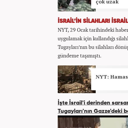
çok uzak
İSRAİL’İN SİLAHLARI İSRAİ
NYT, 29 Ocak tarihindeki haberi
uygulamak için kullandığı silah
Tugayları’nın bu silahları dönüşt
gündeme taşımıştı.
NYT: Hamas İ
İşte İsrail'i derinden sar
Tugayları'nın Gazze'deki b