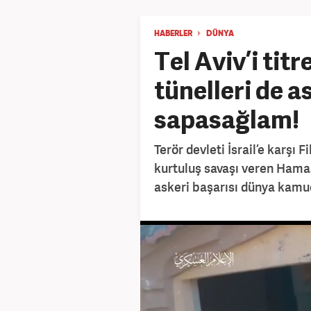
HABERLER
DÜNYA
Tel Aviv’i tit
tünelleri de a
sapasağlam!
Terör devleti İsrail’e karşı 
kurtuluş savaşı veren Hamas
askeri başarısı dünya kamuo