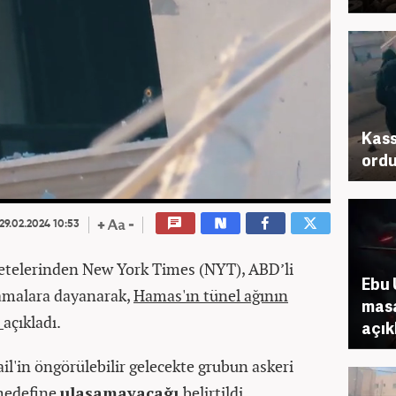
Kass
ordu
29.02.2024 10:53
etelerinden New York Times (NYT), ABD’li
Ebu 
klamalara dayanarak,
Hamas'ın tünel ağının
masa
ı
açıkladı.
açık
ail'in öngörülebilir gelecekte grubun askeri
 hedefine
ulaşamayacağı
belirtildi.