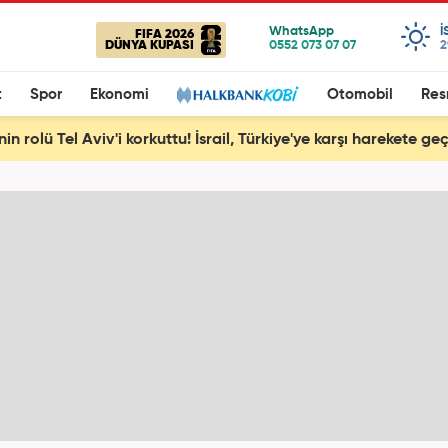
I
FIFA 2026
DÜNYA KUPASI
2
t
Spor
Ekonomi
Otomobil
Res
nin rolü Tel Aviv'i korkuttu! İsrail, Türkiye'ye karşı harekete geç