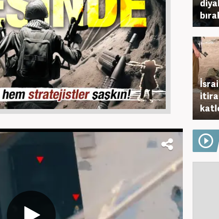
diya
bıra
İsra
itira
katl