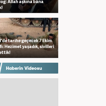
log: Allah aşkına bana
k!
il'de tarihe geçecek 7 Ekim
fı: Hezimet yaşadık, sivilleri
ettik!
Haberin Videosu