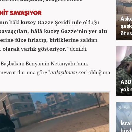
AHİT SAVAŞIYOR
Aske
ının
hâlâ
kuzey Gazze Şeridi’nde
olduğu
şaşk
avaşçıları, hâlâ kuzey Gazze’nin yer altı
ötes
erine füze fırlatıp, birliklerine saldırı
 olarak varlık gösteriyor.
” denildi.
nin Başbakanı Benyamin Netanyahu'nun,
 mevcut duruma göre "
anlaşılması zor
" olduğuna
ABD 
yok 
İsra
böyl