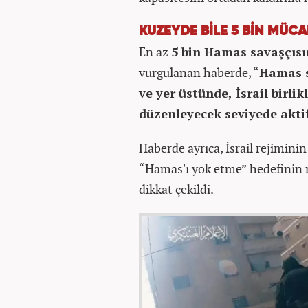
KUZEYDE BİLE 5 BİN MÜC
En az
5 bin Hamas savaşçıs
vurgulanan haberde, “
Hamas s
ve yer üstünde, İsrail birlikl
düzenleyecek seviyede aktif
Haberde ayrıca, İsrail rejimi
“Hamas'ı yok etme” hedefinin
dikkat çekildi.