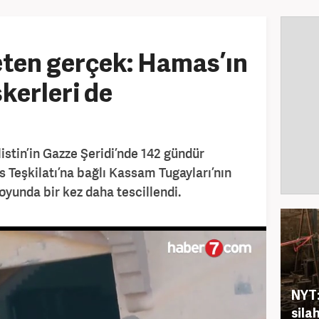
reten gerçek: Hamas’ın
skerleri de
Filistin’in Gazze Şeridi’nde 142 gündür
 Teşkilatı’na bağlı Kassam Tugayları’nın
yunda bir kez daha tescillendi.
NYT:
sila