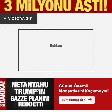
VİDEO'YA GİT