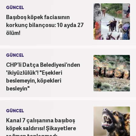
GÜNCEL
Başıboş köpek faciasının
korkunç bilançosu: 10 ayda 27
ölüm!
GÜNCEL
CHP’li Datça Belediyesi’nden
'ikiyüzlülük'! "Eşekleri
beslemeyin, köpekleri
besleyin"
GÜNCEL
Kanal 7 çalışanına başıboş
köpek saldırısı! Şikayetlere
rağmen toplanmadı