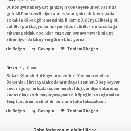
Bu konuyu haber yaptığınız için çok teşekkürler, basında
gerekli önem verilmiyor ancak konu çok ciddi. avrupada
sokakta köpek göremezsiniz, ülkemiz 3. dünya ülkesi gibi,
sahiller parklar, yollar her yer köpek sürüleri dolu. sokağa
çıkamaz olduk, çocuklarımız oyun oynayamıyor bisiklet
süremiyor. Artık eylem görmek istiyoruz.
Beğen
Cevapla
Toplam
3
beğeni
Rmzn
3 yıl önce
Sokak Köpeklerini Hayvan severlere Yedemin edelim.
Baksınlar. Hatta yatak odalarında yatırsınlar. 3 beş hayvan
sever, (gerçi ne kadar sever meçhul de), var diye vatandaş
kuduz olma korkusuyla yaşayamaz. Köpeğini sokağa salanı
tespit ettinmi, sahibinin burnuna toka takacaksın.
Beğen
Cevapla
Toplam
3
beğeni
Daha fazla yorum görüntüle