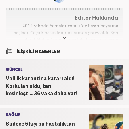
Editör Hakkında
2014 yılında Yeniakit.com.tr'de basın hayatına
başladı. Çeşitli basın kuruluşlarında görev aldı. Son
olarak Haber7.com’da mesleki hayatına devam
etmektedir.
İLİŞKİLİ HABERLER
GÜNCEL
Valilik karantina kararı aldı!
Korkulan oldu, tanı
kesinleşti... 36 vaka daha var!
SAĞLIK
Sadece 6 kişi bu hastalıktan