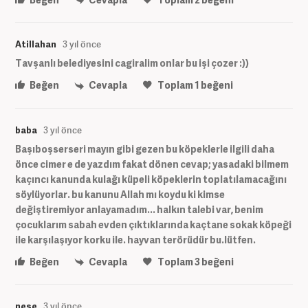
Atillahan
3 yıl önce
Tavşanlı belediyesini cagiralim onlar bu işi çozer :))
Beğen
Cevapla
Toplam
1
beğeni
baba
3 yıl önce
Başıboşserseri mayın gibi gezen bu köpeklerle ilgili daha
önce cimer e de yazdım fakat dönen cevap; yasadaki bilmem
kaçıncı kanunda kulağı küpeli köpeklerin toplatılamacağını
söylüyorlar. bu kanunu Allah mı koydu ki kimse
değiştiremiyor anlayamadım... halkın talebi var, benim
çocuklarım sabah evden çıktıklarında kaçtane sokak köpeği
ile karşılaşıyor korku ile. hayvan terörüdür bu.lütfen.
Beğen
Cevapla
Toplam
3
beğeni
neşe
3 yıl önce