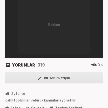
319
YORUMLAR
TÜMÜ
Bir Yorum Yapın
ali
3 yıl önce
cahil toplumlar uyduruk kanunlarla yönetilir
Beğen
Cevapla
Toplam
2
beğeni