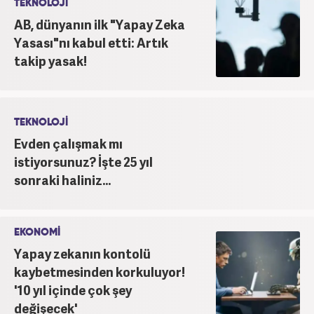
TEKNOLOJİ
AB, dünyanın ilk "Yapay Zeka
Yasası"nı kabul etti: Artık
takip yasak!
TEKNOLOJİ
Evden çalışmak mı
istiyorsunuz? İşte 25 yıl
sonraki haliniz...
EKONOMİ
Yapay zekanın kontolü
kaybetmesinden korkuluyor!
'10 yıl içinde çok şey
değişecek'