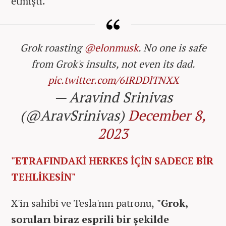
etmişti.
Grok roasting
@elonmusk
. No one is safe
from Grok's insults, not even its dad.
pic.twitter.com/6IRDDlTNXX
— Aravind Srinivas
(@AravSrinivas)
December 8,
2023
"ETRAFINDAKİ HERKES İÇİN SADECE BİR
TEHLİKESİN"
X'in sahibi ve Tesla'nın patronu,
"Grok,
soruları biraz esprili bir şekilde