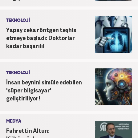
TEKNOLOJİ
Yapay zeka röntgen teşhis
etmeye başladı: Doktorlar
kadar başarılı!
TEKNOLOJİ
İnsan beynini simüle edebilen
'süper bilgisayar'
geliştiriliyor!
MEDYA
Fahrettin Altun: