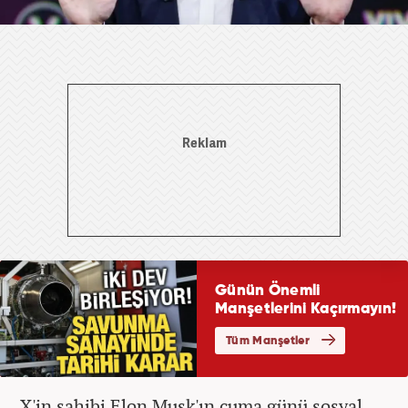
X'in sahibi Elon Musk'ın cuma günü sosyal