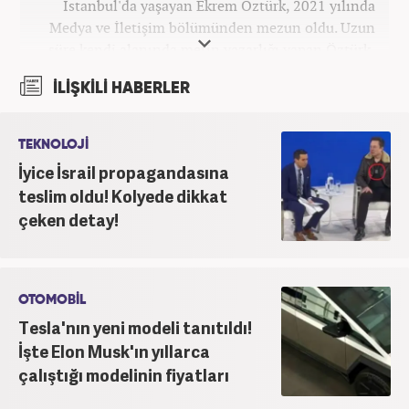
İstanbul'da yaşayan Ekrem Öztürk, 2021 yılında
Medya ve İletişim bölümünden mezun oldu. Uzun
süre kendi alanında metin yazarlığı yapan Öztürk,
şu an Haber7.com'da "Muhabir - Editör" olarak görev
İLİŞKİLİ HABERLER
yapmaktadır. Ayrıca günümüz insan ilişkilerinde
saygının ve empatinin çok büyük bir güç olduğuna
inanmakta ve bu değerleri meslek hayatında da ön
TEKNOLOJİ
planda tutmaktadır.
İyice İsrail propagandasına
teslim oldu! Kolyede dikkat
çeken detay!
OTOMOBİL
Tesla'nın yeni modeli tanıtıldı!
İşte Elon Musk'ın yıllarca
çalıştığı modelinin fiyatları