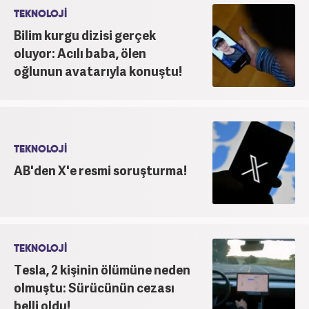
TEKNOLOJİ
Bilim kurgu dizisi gerçek
oluyor: Acılı baba, ölen
oğlunun avatarıyla konuştu!
TEKNOLOJİ
AB'den X'e resmi soruşturma!
TEKNOLOJİ
Tesla, 2 kişinin ölümüne neden
olmuştu: Sürücünün cezası
belli oldu!