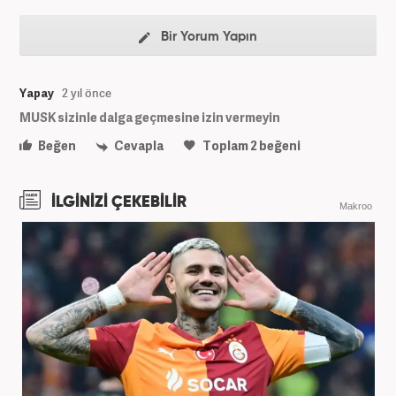
Bir Yorum Yapın
Yapay
2 yıl önce
MUSK sizinle dalga geçmesine izin vermeyin
Beğen
Cevapla
Toplam
2
beğeni
İLGİNİZİ ÇEKEBİLİR
Makroo