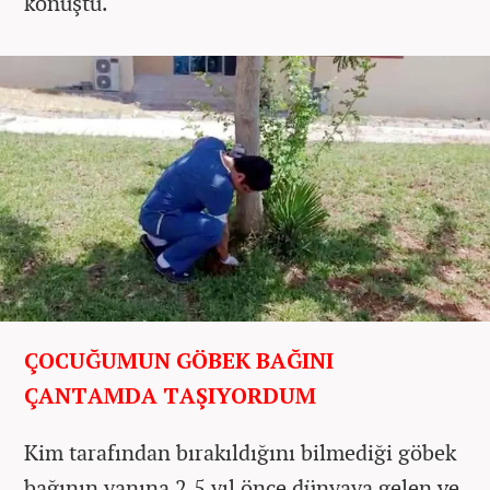
konuştu.
ÇOCUĞUMUN GÖBEK BAĞINI
ÇANTAMDA TAŞIYORDUM
Kim tarafından bırakıldığını bilmediği göbek
bağının yanına 2,5 yıl önce dünyaya gelen ve