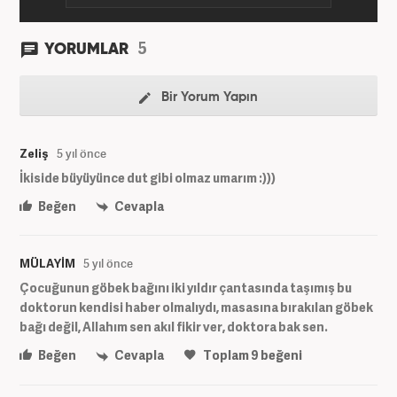
5
YORUMLAR
Bir Yorum Yapın
Zeliş
5 yıl önce
İkiside büyüyünce dut gibi olmaz umarım :)))
Beğen
Cevapla
MÜLAYİM
5 yıl önce
Çocuğunun göbek bağını iki yıldır çantasında taşımış bu
doktorun kendisi haber olmalıydı, masasına bırakılan göbek
bağı değil, Allahım sen akıl fikir ver, doktora bak sen.
Beğen
Cevapla
Toplam
9
beğeni