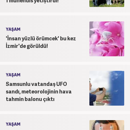
1 mühendis yetiştirdi!
YAŞAM
'İnsan yüzlü örümcek' bu kez
İzmir'de görüldü!
YAŞAM
Samsunlu vatandaş UFO
sandı, meteorolojinin hava
tahmin balonu çıktı
YAŞAM