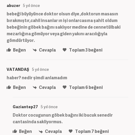
abuzer
5 yıl önce
bebeği büyüyünce doktor olsun diye ,doktorun masasın
bırakmıştır,cahil insanlar ın işi onlarcasına şahit oldum
bebeğinin göbek bağını saklıyor medine de cennetülbaki
mezarlığına gömüyor veya giden yakını aracılığıyla
gömdürtüyor.
Beğen
Cevapla
Toplam
3
beğeni
VATANDAŞ
5 yıl önce
haber? nedir şimdi anlamadım
Beğen
Cevapla
Toplam
6
beğeni
Gaziantep27
5 yıl önce
Doktor cocugunun göbek bağını iki bucuk senedir
cantasinda sakliyormus.
Beğen
Cevapla
Toplam
7
beğeni