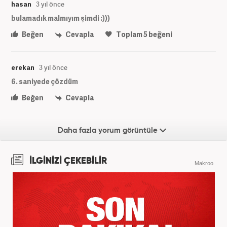
hasan
3 yıl önce
bulamadık malmıyım şimdi :)))
Beğen
Cevapla
Toplam
5
beğeni
erekan
3 yıl önce
6. saniyede çözdüm
Beğen
Cevapla
Daha fazla yorum görüntüle
İLGİNİZİ ÇEKEBİLİR
Makroo