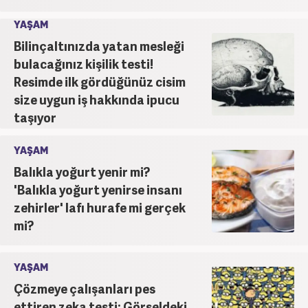
YAŞAM
Bilinçaltınızda yatan mesleği
bulacağınız kişilik testi!
Resimde ilk gördüğünüz cisim
size uygun iş hakkında ipucu
taşıyor
YAŞAM
Balıkla yoğurt yenir mi?
'Balıkla yoğurt yenirse insanı
zehirler' lafı hurafe mi gerçek
mi?
YAŞAM
Çözmeye çalışanları pes
ettiren zeka testi: Görseldeki