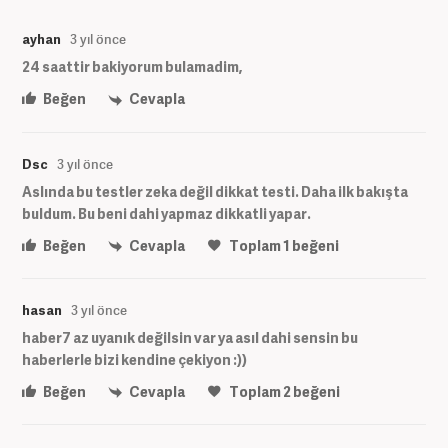
ayhan
3 yıl önce
24 saattir bakiyorum bulamadim,
Beğen
Cevapla
Dsc
3 yıl önce
Aslında bu testler zeka değil dikkat testi. Daha ilk bakışta
buldum. Bu beni dahi yapmaz dikkatli yapar.
Beğen
Cevapla
Toplam
1
beğeni
hasan
3 yıl önce
haber7 az uyanık değilsin var ya asıl dahi sensin bu
haberlerle bizi kendine çekiyon :))
Beğen
Cevapla
Toplam
2
beğeni