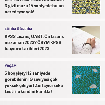
3 gizli muzu 15 saniyede bulan
neredeyse yok!
EĞİTİM ÖĞRETİM
KPSS Lisans, ÖABT, Ön Lisans
ne zaman 2023? ÖSYM KPSS
başvuru tarihleri 2023
YAŞAM
5 boş şişeyi 12 saniyede
görebilenin IQ seviyesi çok
yüksek çıkıyor! Zorlayıcı zeka
testi ile kendini kanıtla!