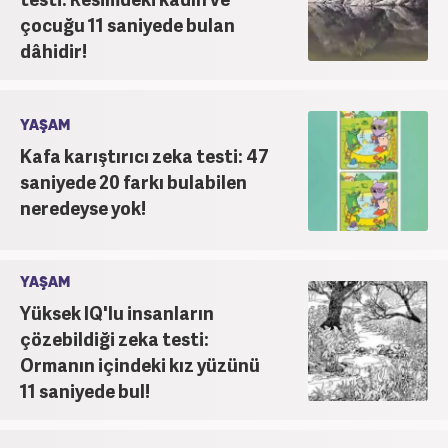
çocuğu 11 saniyede bulan
dâhidir!
YAŞAM
Kafa karıştırıcı zeka testi: 47
saniyede 20 farkı bulabilen
neredeyse yok!
YAŞAM
Yüksek IQ'lu insanların
çözebildiği zeka testi:
Ormanın içindeki kız yüzünü
11 saniyede bul!