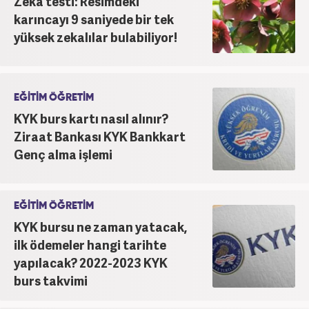
Zeka testi: Resimdeki
karıncayı 9 saniyede bir tek
yüksek zekalılar bulabiliyor!
EĞİTİM ÖĞRETİM
KYK burs kartı nasıl alınır?
Ziraat Bankası KYK Bankkart
Genç alma işlemi
EĞİTİM ÖĞRETİM
KYK bursu ne zaman yatacak,
ilk ödemeler hangi tarihte
yapılacak? 2022-2023 KYK
burs takvimi