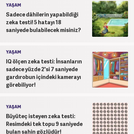
YAŞAM
Sadece dâhilerin yapabildiği
zeka testi! 5 hatayı 18
saniyede bulabilecek misiniz?
YAŞAM
IQ ölçen zeka testi: İnsanların
sadece yüzde 2'si 7 saniyede
gardırobun içindeki kamerayı
görebiliyor!
YAŞAM
Büyüteç isteyen zeka testi:
Resimdeki tek topu 9 saniyede
bulan şahin gözlüdür!