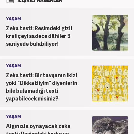
İLİŞKİLİ HABERLER
YAŞAM
Zeka testi: Resimdeki gizli
kraliçeyi sadece dâhiler 9
saniyede bulabiliyor!
YAŞAM
Zeka testi: Bir tavşanın ikizi
yok! "Dikkatliyim" diyenlerin
bile bulamadığı testi
yapabilecek misiniz?
YAŞAM
Algınızla oynayacak zeka
testi: Resimdeki kadın ve