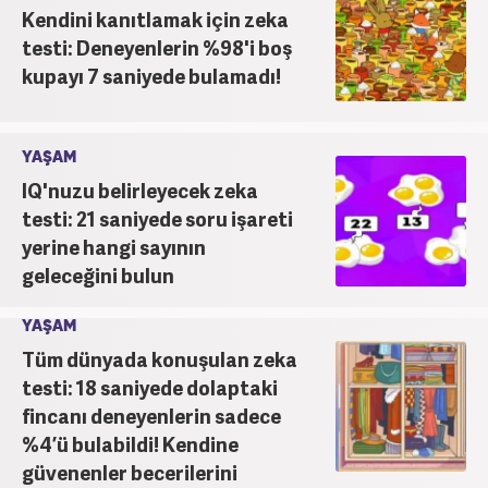
Kendini kanıtlamak için zeka
testi: Deneyenlerin %98'i boş
kupayı 7 saniyede bulamadı!
YAŞAM
IQ'nuzu belirleyecek zeka
testi: 21 saniyede soru işareti
yerine hangi sayının
geleceğini bulun
YAŞAM
Tüm dünyada konuşulan zeka
testi: 18 saniyede dolaptaki
fincanı deneyenlerin sadece
%4’ü bulabildi! Kendine
güvenenler becerilerini