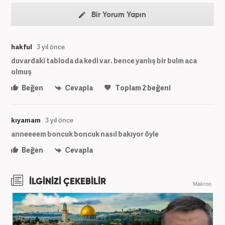
Bir Yorum Yapın
hakful
3 yıl önce
duvardaki tabloda da kedi var. bence yanlış bir bulm aca
olmuş
Beğen
Cevapla
Toplam
2
beğeni
kıyamam
3 yıl önce
anneeeem boncuk boncuk nasıl bakıyor öyle
Beğen
Cevapla
İLGİNİZİ ÇEKEBİLİR
Makroo