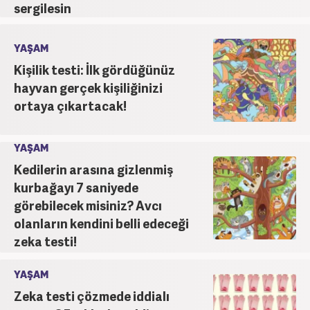
sergilesin
YAŞAM
Kişilik testi: İlk gördüğünüz
hayvan gerçek kişiliğinizi
ortaya çıkartacak!
YAŞAM
Kedilerin arasına gizlenmiş
kurbağayı 7 saniyede
görebilecek misiniz? Avcı
olanların kendini belli edeceği
zeka testi!
YAŞAM
Zeka testi çözmede iddialı