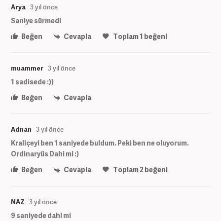
Arya
3 yıl önce
Saniye sürmedi
Beğen
Cevapla
Toplam
1
beğeni
muammer
3 yıl önce
1 sadisede :))
Beğen
Cevapla
Adnan
3 yıl önce
Kraliçeyi ben 1 saniyede buldum. Peki ben ne oluyorum.
Ordinaryüs Dahi mi :)
Beğen
Cevapla
Toplam
2
beğeni
NAZ
3 yıl önce
9 saniyede dahi mi