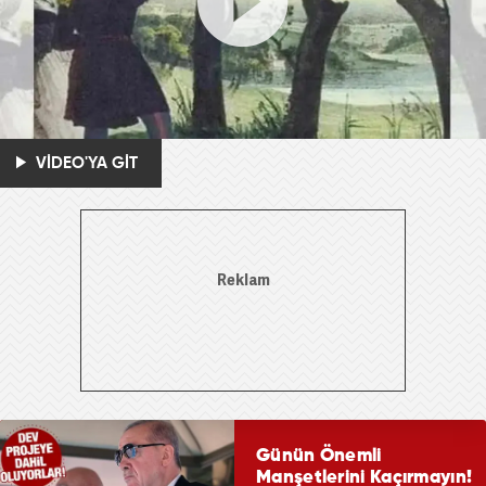
VİDEO'YA GİT