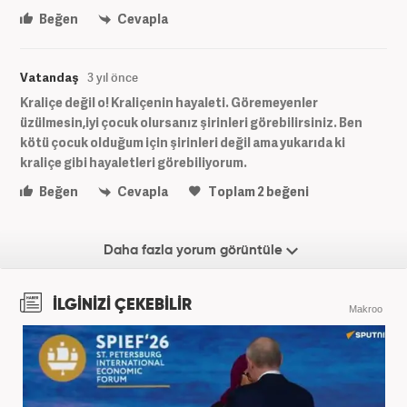
Beğen
Cevapla
Vatandaş
3 yıl önce
Kraliçe değil o! Kraliçenin hayaleti. Göremeyenler
üzülmesin,iyi çocuk olursanız şirinleri görebilirsiniz. Ben
kötü çocuk olduğum için şirinleri değil ama yukarıda ki
kraliçe gibi hayaletleri görebiliyorum.
Beğen
Cevapla
Toplam
2
beğeni
Daha fazla yorum görüntüle
İLGİNİZİ ÇEKEBİLİR
Makroo