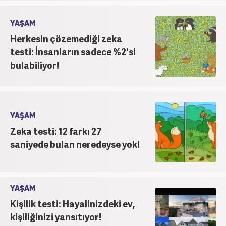
YAŞAM
Herkesin çözemediği zeka
testi: İnsanların sadece %2'si
bulabiliyor!
YAŞAM
Zeka testi: 12 farkı 27
saniyede bulan neredeyse yok!
YAŞAM
Kişilik testi: Hayalinizdeki ev,
kişiliğinizi yansıtıyor!