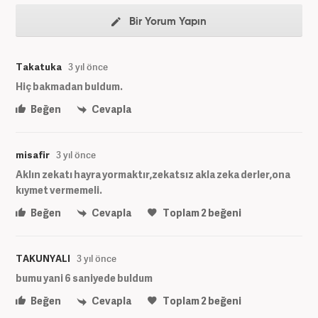
Bir Yorum Yapın
Takatuka
3 yıl önce
Hiç bakmadan buldum.
Beğen
Cevapla
misafir
3 yıl önce
Aklın zekatı hayra yormaktır,zekatsız akla zeka derler,ona
kıymet vermemeli.
Beğen
Cevapla
Toplam
2
beğeni
TAKUNYALI
3 yıl önce
bumu yani 6 saniyede buldum
Beğen
Cevapla
Toplam
2
beğeni