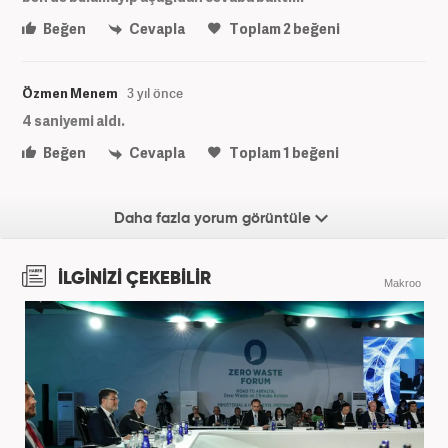
Beğen
Cevapla
Toplam
2
beğeni
Özmen Menem
3 yıl önce
4 saniyemi aldı.
Beğen
Cevapla
Toplam
1
beğeni
Daha fazla yorum görüntüle
İLGİNİZİ ÇEKEBİLİR
Makroo