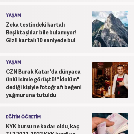
YAŞAM
Zeka testindeki kartalı
Beşiktaşlılar bile bulamıyor!
Gizli kartalı 10 saniyede bul
YAŞAM
CZN Burak Katar'da dünyaca
ünlü isimle görüştü! "İdolüm"
dediği kişiyle fotoğrafı beğeni
yağmuruna tutuldu
EĞİTİM ÖĞRETİM
KYK bursu ne kadar oldu, kaç
TL? 2022-2023 KYK kredi ve