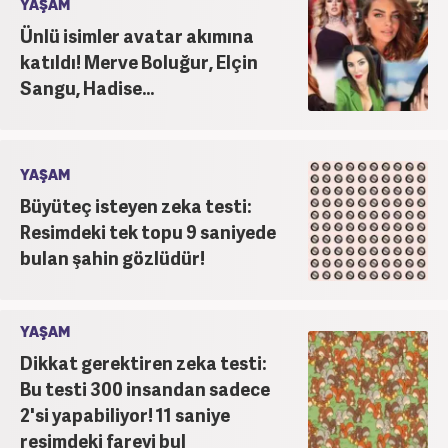
YAŞAM
Ünlü isimler avatar akımına
katıldı! Merve Boluğur, Elçin
Sangu, Hadise...
YAŞAM
Büyüteç isteyen zeka testi:
Resimdeki tek topu 9 saniyede
bulan şahin gözlüdür!
YAŞAM
Dikkat gerektiren zeka testi:
Bu testi 300 insandan sadece
2'si yapabiliyor! 11 saniye
resimdeki fareyi bul