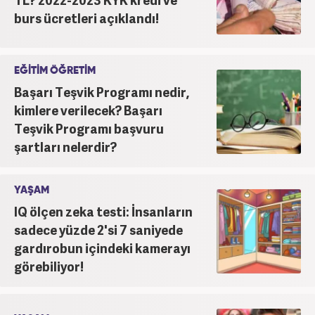
burs ücretleri açıklandı!
EĞİTİM ÖĞRETİM
Başarı Teşvik Programı nedir,
kimlere verilecek? Başarı
Teşvik Programı başvuru
şartları nelerdir?
YAŞAM
IQ ölçen zeka testi: İnsanların
sadece yüzde 2'si 7 saniyede
gardırobun içindeki kamerayı
görebiliyor!