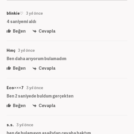
blinkie♡
3 yıl önce
4 saniyemi aldı
Beğen
Cevapla
Hınç
3 yıl önce
Ben daha arıyorum bulamadım
Beğen
Cevapla
Eco×××7
3 yıl önce
Ben 2 saniyede buldum gerçekten
Beğen
Cevapla
s.s.
3 yıl önce
ben de bulamayıp aşağıdan cevaba baktım