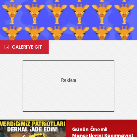
GALERİ'YE GİT