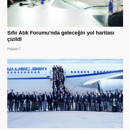
Sıfır Atık Forumu'nda geleceğin yol haritası
çizildi
Haber7