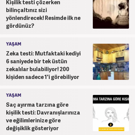
Kişilik testi çözerken
bilinçaltınız sizi
yönlendirecek! Resimde ilk ne
gördünüz?
YAŞAM
Zeka testi: Mutfaktaki kediyi
6 saniyede bir tek üstün
zekalılar bulabiliyor! 200
kişiden sadece 1'i görebiliyor
YAŞAM
Saç ayırma tarzına göre
kişilik testi: Davranışlarınıza
ve eğilimlerinize göre
değişiklik gösteriyor