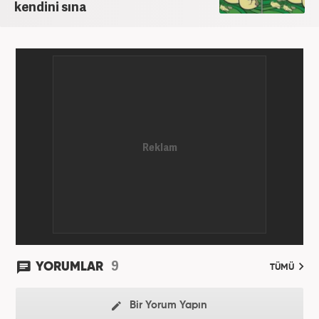
kendini sına
9
YORUMLAR
TÜMÜ
Bir Yorum Yapın