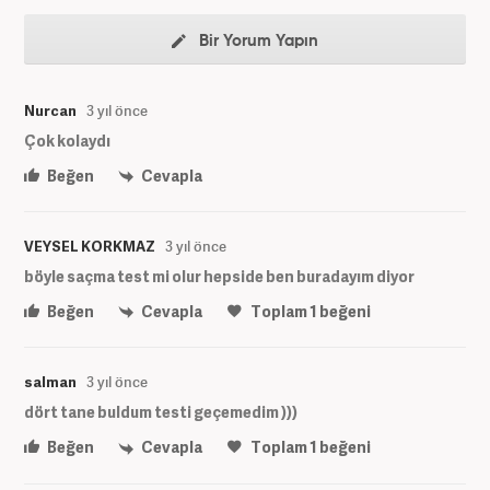
Bir Yorum Yapın
Nurcan
3 yıl önce
Çok kolaydı
Beğen
Cevapla
VEYSEL KORKMAZ
3 yıl önce
böyle saçma test mi olur hepside ben buradayım diyor
Beğen
Cevapla
Toplam
1
beğeni
salman
3 yıl önce
dört tane buldum testi geçemedim )))
Beğen
Cevapla
Toplam
1
beğeni