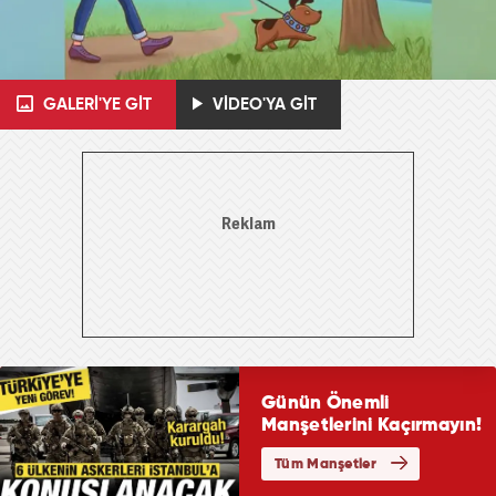
GALERİ'YE GİT
VİDEO'YA GİT