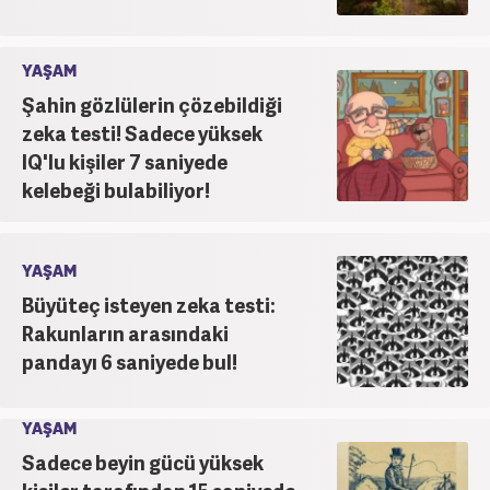
YAŞAM
Şahin gözlülerin çözebildiği
zeka testi! Sadece yüksek
IQ'lu kişiler 7 saniyede
kelebeği bulabiliyor!
YAŞAM
Büyüteç isteyen zeka testi:
Rakunların arasındaki
pandayı 6 saniyede bul!
YAŞAM
Sadece beyin gücü yüksek