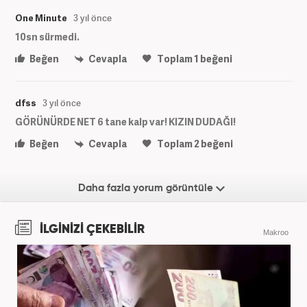
One Minute
3 yıl önce
10sn sürmedi.
Beğen
Cevapla
Toplam
1
beğeni
dfss
3 yıl önce
GÖRÜNÜRDE NET 6 tane kalp var! KIZIN DUDAĞI!
Beğen
Cevapla
Toplam
2
beğeni
Daha fazla yorum görüntüle
İLGİNİZİ ÇEKEBİLİR
Makroo