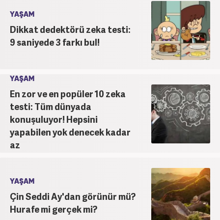
YAŞAM
Dikkat dedektörü zeka testi:
9 saniyede 3 farkı bul!
YAŞAM
En zor ve en popüler 10 zeka
testi: Tüm dünyada
konuşuluyor! Hepsini
yapabilen yok denecek kadar
az
YAŞAM
Çin Seddi Ay'dan görünür mü?
Hurafe mi gerçek mi?