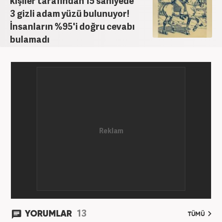
kişiler tarafından 15 saniyede
3 gizli adam yüzü bulunuyor!
İnsanların %95'i doğru cevabı
bulamadı
13
YORUMLAR
TÜMÜ