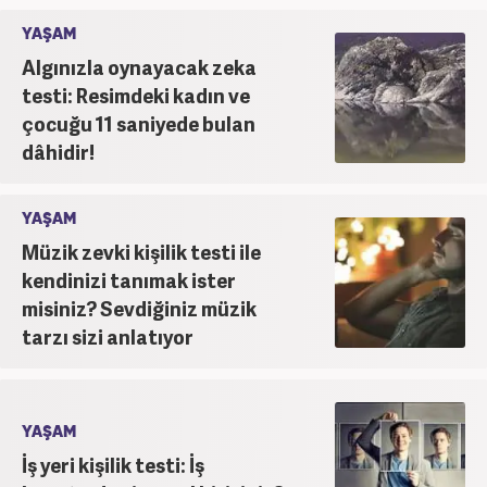
YAŞAM
Algınızla oynayacak zeka
testi: Resimdeki kadın ve
çocuğu 11 saniyede bulan
dâhidir!
YAŞAM
Müzik zevki kişilik testi ile
kendinizi tanımak ister
misiniz? Sevdiğiniz müzik
tarzı sizi anlatıyor
YAŞAM
İş yeri kişilik testi: İş