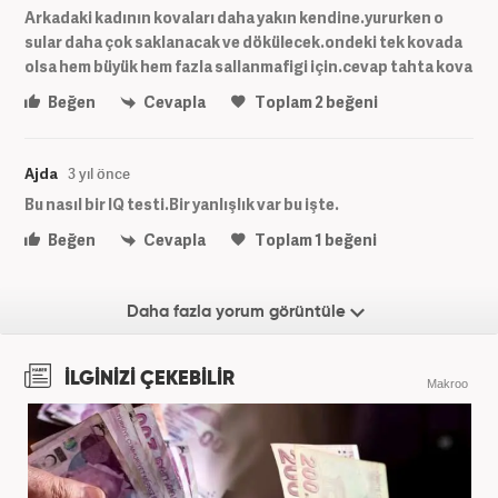
Arkadaki kadının kovaları daha yakın kendine.yururken o
sular daha çok saklanacak ve dökülecek.ondeki tek kovada
olsa hem büyük hem fazla sallanmafigi için.cevap tahta kova
Beğen
Cevapla
Toplam
2
beğeni
Ajda
3 yıl önce
Bu nasıl bir IQ testi.Bir yanlışlık var bu işte.
Beğen
Cevapla
Toplam
1
beğeni
Daha fazla yorum görüntüle
İLGİNİZİ ÇEKEBİLİR
Makroo