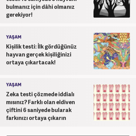
bulmanız için dâhi olmanız
gerekiyor!
YAŞAM
Kişilik testi: İlk gördüğünüz
hayvan gerçek kişiliğinizi
ortaya çıkartacak!
YAŞAM
Zeka testi çözmede iddialı
mısınız? Farklı olan eldiven
çiftini 6 saniyede bularak
farkınızı ortaya çıkarın