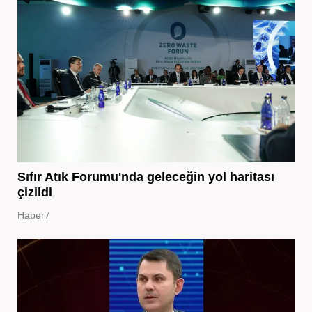
Sıfır Atık Forumu'nda geleceğin yol haritası
çizildi
Haber7