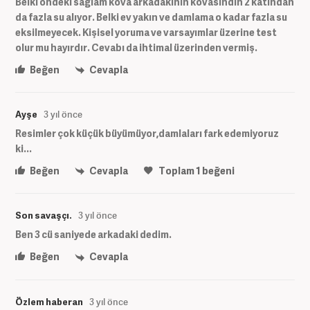
Belki öndeki sağlam kova arkadakinin kovasındın 2 katından
da fazla su alıyor. Belki ev yakın ve damlama o kadar fazla su
eksilmeyecek. Kişisel yoruma ve varsayımlar üzerine test
olur mu hayırdır. Cevabı da ihtimal üzerinden vermiş.
Beğen
Cevapla
Ayşe
3 yıl önce
Resimler çok küçük büyümüyor,damlaları fark edemiyoruz
ki...
Beğen
Cevapla
Toplam
1
beğeni
Son savaşçı.
3 yıl önce
Ben 3 cü saniyede arkadaki dedim.
Beğen
Cevapla
Özlem haberan
3 yıl önce