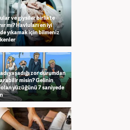
ular ve giysiler birlikte
nır mı? Havluları en iyi
lde yıkamak için bilmeniz
kenler
dı yaşadığı zor durumdan
arabilir misin? Gelinin
olan yüzüğünü 7 saniyede
un