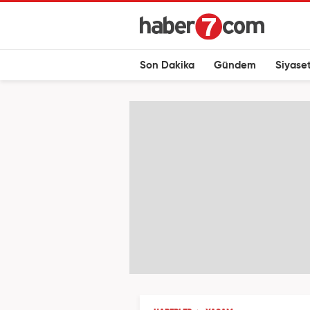
Son Dakika
Gündem
Siyase