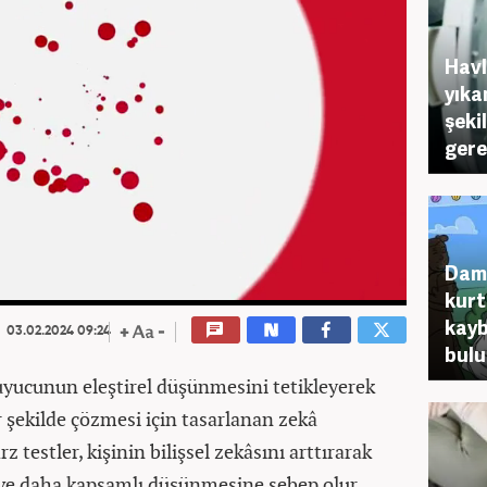
Havl
yıka
şeki
gere
Dama
kurt
kayb
03.02.2024 09:24
bul
uyucunun eleştirel düşünmesini tetikleyerek
ir şekilde çözmesi için tasarlanan zekâ
rz testler, kişinin bilişsel zekâsını arttırarak
ve daha kapsamlı düşünmesine sebep olur.