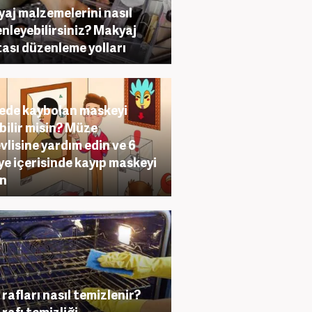
aj malzemelerini nasıl
nleyebilirsiniz? Makyaj
ası düzenleme yolları
de kaybolan maskeyi
bilir misin? Müze
vlisine yardım edin ve 6
ye içerisinde kayıp maskeyi
un
 rafları nasıl temizlenir?
 rafı temizliği