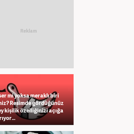
ser mi yoksa meraklı biri
niz? Resimde gördüğünüz
ey kişilik özelliğinizi açığa
rıyor…