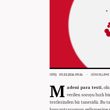
GİRİŞ
03.02.2024 09:24
GÜNCELLEME
M
adeni para testi
, ok
verilen soruyu hızlı b
testlerinden bir tanesidir. Bu ta
konsantrasyonun gelişmesine 