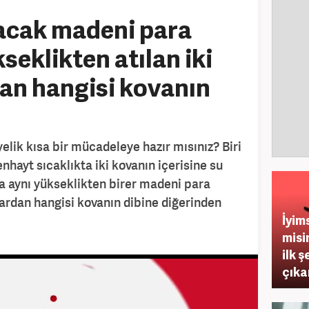
acak madeni para
kseklikten atılan iki
an hangisi kovanın
yelik kısa bir mücadeleye hazır mısınız? Biri
enhayt sıcaklıkta iki kovanın içerisine su
da aynı yükseklikten birer madeni para
lardan hangisi kovanın dibine diğerinden
İyim
misi
ilk ş
çıka