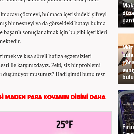
Maky
düze
lmacayı çözmeyi, bulmaca içerisindeki şifreyi
çant
ış bir nesneyi ya da görseldeki hatayı bulma
e başarılı sonuçlar almak için bu gibi içerikleri
mektedir.
Müze
bula
irmek ve kısa süreli hafıza egzersizleri
göre
sti ile karşınızdayız. Peki, siz bir problemi
sani
lı düşünüyor musunuz? Hadi şimdi bunu test
bul
Gİ MADEN PARA KOVANIN DİBİNİ DAHA
Fırın
Fırın