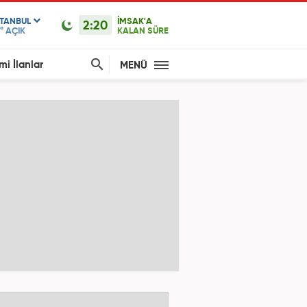
STANBUL
İMSAK'A
2:20
°
AÇIK
KALAN SÜRE
mi İlanlar
MENÜ