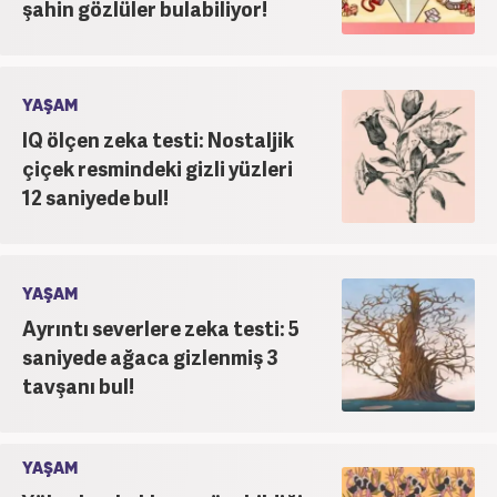
şahin gözlüler bulabiliyor!
YAŞAM
IQ ölçen zeka testi: Nostaljik
çiçek resmindeki gizli yüzleri
12 saniyede bul!
YAŞAM
Ayrıntı severlere zeka testi: 5
saniyede ağaca gizlenmiş 3
tavşanı bul!
YAŞAM