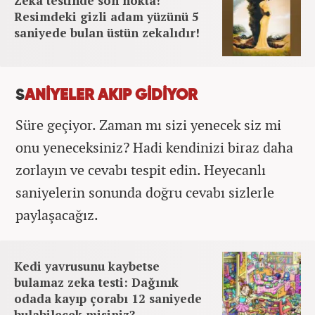
Zeka testinde son nokta!
Resimdeki gizli adam yüzünü 5
saniyede bulan üstün zekalıdır!
S
ANİYELER AKIP GİDİYOR
Süre geçiyor. Zaman mı sizi yenecek siz mi
onu yeneceksiniz? Hadi kendinizi biraz daha
zorlayın ve cevabı tespit edin. Heyecanlı
saniyelerin sonunda doğru cevabı sizlerle
paylaşacağız.
Kedi yavrusunu kaybetse
bulamaz zeka testi: Dağınık
odada kayıp çorabı 12 saniyede
bulabilecek misiniz?