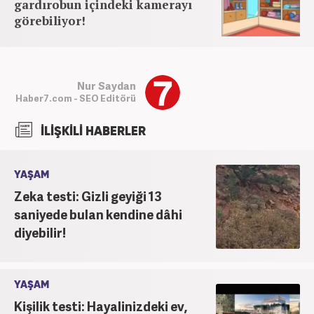
gardırobun içindeki kamerayı
görebiliyor!
Nur Saydan
Haber7.com - SEO Editörü
İLİŞKİLİ HABERLER
YAŞAM
Zeka testi: Gizli geyiği 13
saniyede bulan kendine dâhi
diyebilir!
YAŞAM
Kişilik testi: Hayalinizdeki ev,