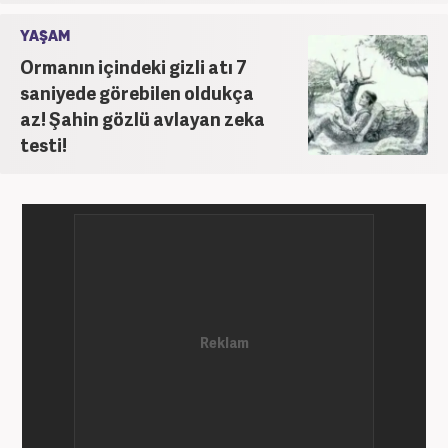
YAŞAM
Ormanın içindeki gizli atı 7
saniyede görebilen oldukça
az! Şahin gözlü avlayan zeka
testi!