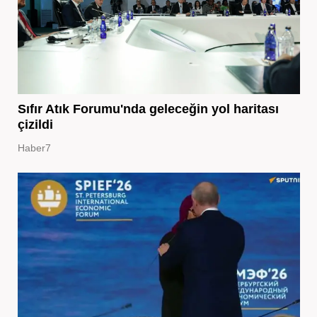
Sıfır Atık Forumu'nda geleceğin yol haritası
çizildi
Haber7