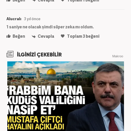
Alucralı
3 yıl önce
1 saniye ne olacak şimdi süper zeka mı oldum.
Beğen
Cevapla
Toplam
3
beğeni
İLGİNİZİ ÇEKEBİLİR
Makroo