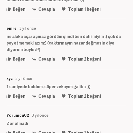
Beğen
Cevapla
Toplam
1
beğeni
emre
3 yıl önce
ne alaka açar açmaz gördüm şimdi ben dahi miyim :) çok da
şey etmemek lazım:) (çaktırmayın nazar değmesin diye
diyorum böyle :P)
Beğen
Cevapla
Toplam
2
beğeni
xyz
3 yıl önce
1 saniyede buldum, süper zekayım galiba :))
Beğen
Cevapla
Toplam
2
beğeni
Yorumcu02
3 yıl önce
Zor olmadı
Beğen
Cevapla
Toplam
1
beğeni