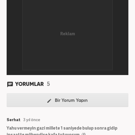
5
YORUMLAR
Bir Yorum Yapın
Serhat
3 yıl önce
Yahu vermeyin gazi millete 1 saniyede bulup sonra gidip
insaatte mühendise kafa tutuyorum. :))