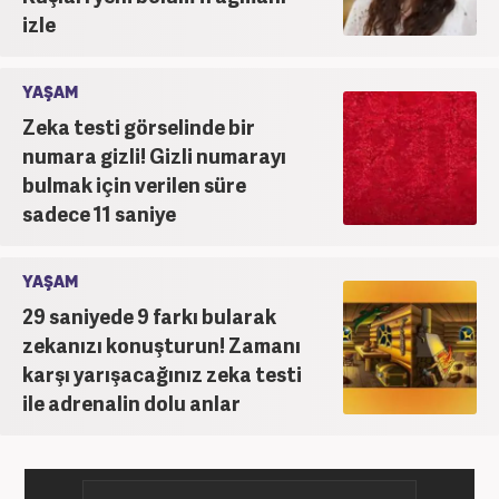
izle
YAŞAM
Zeka testi görselinde bir
numara gizli! Gizli numarayı
bulmak için verilen süre
sadece 11 saniye
YAŞAM
29 saniyede 9 farkı bularak
zekanızı konuşturun! Zamanı
karşı yarışacağınız zeka testi
ile adrenalin dolu anlar