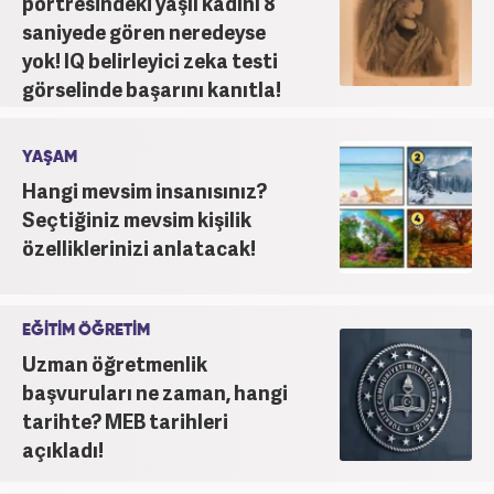
portresindeki yaşlı kadını 8
saniyede gören neredeyse
yok! IQ belirleyici zeka testi
görselinde başarını kanıtla!
YAŞAM
Hangi mevsim insanısınız?
Seçtiğiniz mevsim kişilik
özelliklerinizi anlatacak!
EĞİTİM ÖĞRETİM
Uzman öğretmenlik
başvuruları ne zaman, hangi
tarihte? MEB tarihleri
açıkladı!