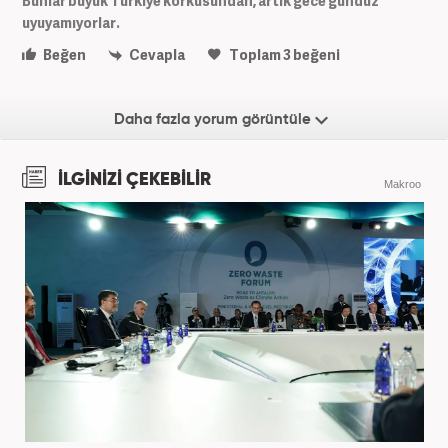
Bunlar büyük Türkiye korkusundan, artık gece gündüz
uyuyamıyorlar.
Beğen
Cevapla
Toplam
3
beğeni
Daha fazla yorum görüntüle
İLGİNİZİ ÇEKEBİLİR
Makroo