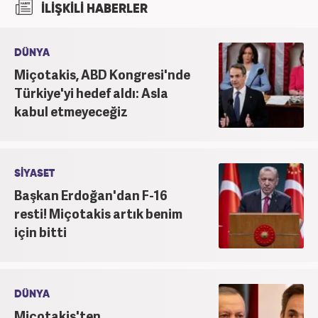
İLİŞKİLİ HABERLER
üzerine eğitimler aldı. Haberciliğe "muhabir" olarak
Kanal 7'de başladı; daha sonra Haber 7'ye geçti.
Kariyerine, Haber7'de "editör" olarak devam ediyor.
DÜNYA
Miçotakis, ABD Kongresi'nde
Türkiye'yi hedef aldı: Asla
kabul etmeyeceğiz
SİYASET
Başkan Erdoğan'dan F-16
resti! Miçotakis artık benim
için bitti
DÜNYA
Miçotakis'ten