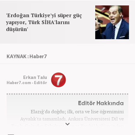
'Erdoğan Türkiye'yi süper güç
yapıyor, Türk SİHA'larını
düşürün'
KAYNAK : Haber7
Erkan Talu
Haber7.com - Editör
Editör Hakkında
Elazığ'da doğdu; ilk, orta ve lise öğrenimini
Ayvalık'ta tamamladı. Ankara Üniversitesi Dil ve
Tarih-Coğrafya Fakültesi "Sanat Tarihi" bölümünden
mezun oldu. Üniversite yıllarında gazetecilik