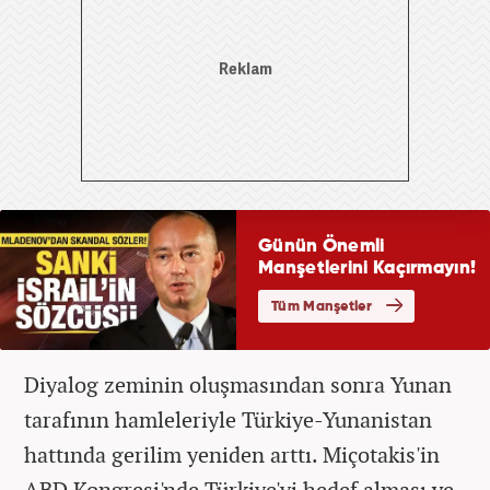
Diyalog zeminin oluşmasından sonra Yunan
tarafının hamleleriyle Türkiye-Yunanistan
hattında gerilim yeniden arttı. Miçotakis'in
ABD Kongresi'nde Türkiye'yi hedef alması ve