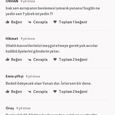
ORHAN
4 yıl önce
bak sen avrupanın beslemesi şımarık yunana ! bugün ne
yedin sen ? yürek mi yedin ?!
Beğen
Cevapla
Toplam
1
beğeni
Hikmet
4 yıl önce
Silahlı kuvvetlerimizi meşgul etmeye gerek yok avcılar
kulübü üyelerini gönderin yeter.
Beğen
Cevapla
Toplam
2
beğeni
Emin çiftçi
4 yıl önce
Bedeli ödeyecek olan Yunan dur. İstersen bir dene.
Beğen
Cevapla
Toplam
2
beğeni
Oruç
4 yıl önce