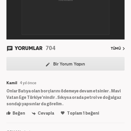
704
YORUMLAR
TÜMÜ
Bir Yorum Yapın
Kamil
4 yıl önce
Onlar Batıya olan borçlarını ödemeye devam etsinler . Mavi
Vatan Ege Türkiye'nindir . Sıkıysa orada petrol ve doğalgaz
sondajı yapsınlar da görelim .
Beğen
Cevapla
Toplam
1
beğeni