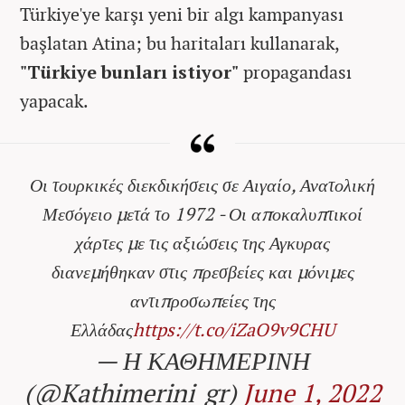
Türkiye'ye karşı yeni bir algı kampanyası
başlatan Atina; bu haritaları kullanarak,
"Türkiye bunları istiyor"
propagandası
yapacak.
Οι τουρκικές διεκδικήσεις σε Αιγαίο, Ανατολική
Μεσόγειο μετά το 1972 - Οι αποκαλυπτικοί
χάρτες με τις αξιώσεις της Αγκυρας
διανεμήθηκαν στις πρεσβείες και μόνιμες
αντιπροσωπείες της
Ελλάδας
https://t.co/iZaO9v9CHU
— Η ΚΑΘΗΜΕΡΙΝΗ
(@Kathimerini_gr)
June 1, 2022