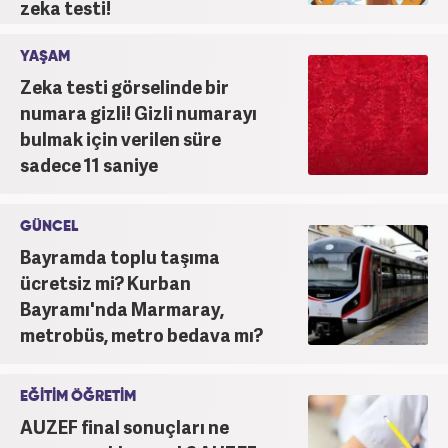
zeka testi!
YAŞAM
Zeka testi görselinde bir
numara gizli! Gizli numarayı
bulmak için verilen süre
sadece 11 saniye
GÜNCEL
Bayramda toplu taşıma
ücretsiz mi? Kurban
Bayramı'nda Marmaray,
metrobüs, metro bedava mı?
EĞİTİM ÖĞRETİM
AUZEF final sonuçları ne