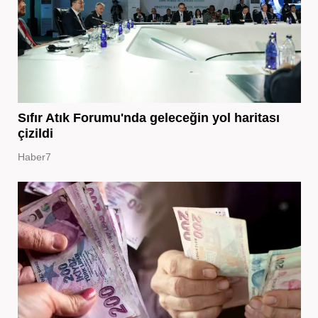
Sıfır Atık Forumu'nda geleceğin yol haritası
çizildi
Haber7