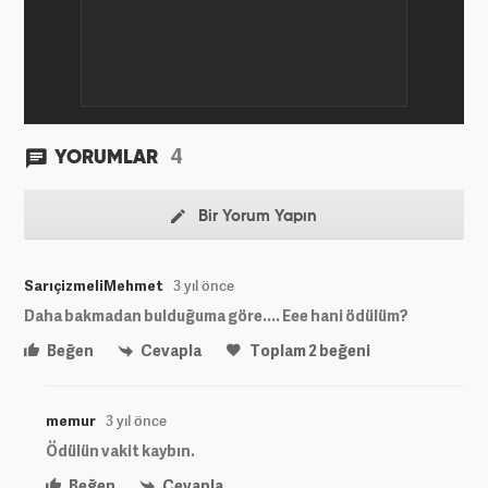
4
YORUMLAR
Bir Yorum Yapın
SarıçizmeliMehmet
3 yıl önce
Daha bakmadan bulduğuma göre.... Eee hani ödülüm?
Beğen
Cevapla
Toplam
2
beğeni
memur
3 yıl önce
Ödülün vakit kaybın.
Beğen
Cevapla