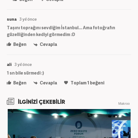
suna
3 yıl önce
Taşını toprağını sevdiğim İstanbul... Ama fotoğrafın
güzelliğinden kediyi görmedim :D
Beğen
Cevapla
ali
3 yıl önce
1 sn bile sürmedi :)
Beğen
Cevapla
Toplam
1
beğeni
İLGİNİZİ ÇEKEBİLİR
Makroo