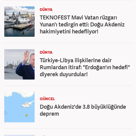
DÜNYA
TEKNOFEST Mavi Vatan rüzgarı
Yunan'ı tedirgin etti: Doğu Akdeniz
hakimiyetini hedefliyor!
DÜNYA
Türkiye-Libya ilişkilerine dair
Rumlardan itiraf: "Erdoğan'ın hedefi"
diyerek duyurdular!
GÜNCEL
Doğu Akdeniz'de 3.8 büyüklüğünde
deprem