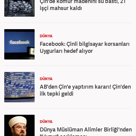
Çin'de kömür madenini su bastı, 21
işçi mahsur kaldı
DÜNYA
Facebook: Çinli bilgisayar korsanları
Uygurları hedef alıyor
DÜNYA
AB'den Çin'e yaptırım kararı! Çin'den
ilk tepki geldi
DÜNYA
Dünya Müslüman Alimler Birliği'nden