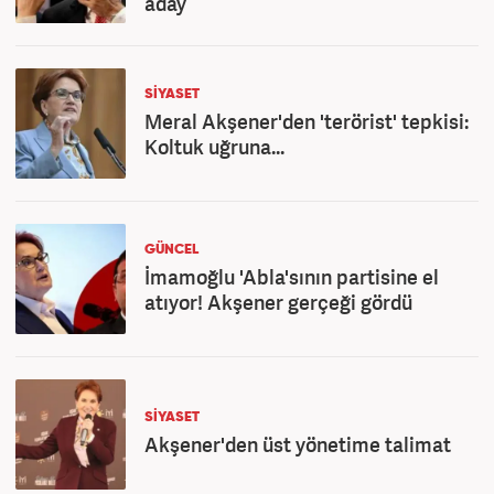
aday
SİYASET
Meral Akşener'den 'terörist' tepkisi:
Koltuk uğruna...
GÜNCEL
İmamoğlu 'Abla'sının partisine el
atıyor! Akşener gerçeği gördü
SİYASET
Akşener'den üst yönetime talimat